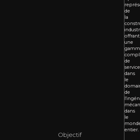
représ
de
la
constr
industr
offrant
une
gamm
compl
de
service
dans
le
domai
de
l’ingén
mécan
dans
le
mond
entier.
Objectif