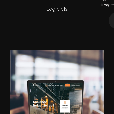
images
Logiciels